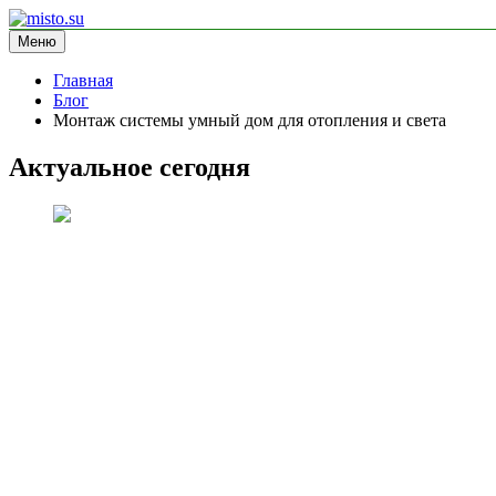
Перейти
к
Меню
misto.su
информационный сайт
содержимому
Главная
Блог
Монтаж системы умный дом для отопления и света
Актуальное сегодня