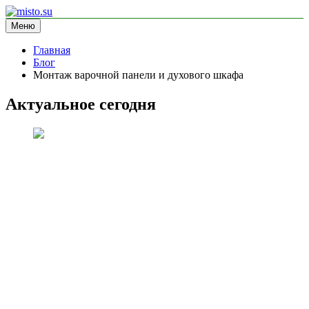
Перейти
к
Меню
misto.su
информационный сайт
содержимому
Главная
Блог
Монтаж варочной панели и духового шкафа
Актуальное сегодня