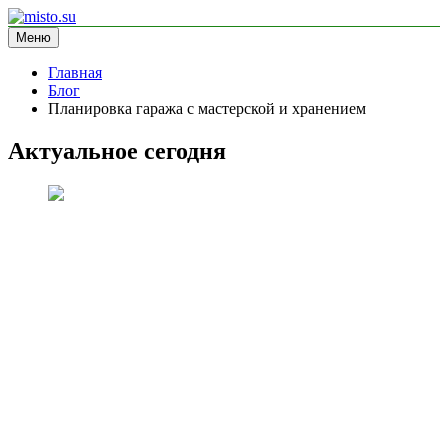
Перейти
к
Меню
misto.su
информационный сайт
содержимому
Главная
Блог
Планировка гаража с мастерской и хранением
Актуальное сегодня