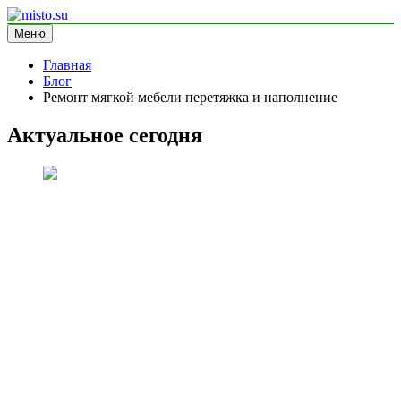
Перейти
к
Меню
misto.su
информационный сайт
содержимому
Главная
Блог
Ремонт мягкой мебели перетяжка и наполнение
Актуальное сегодня