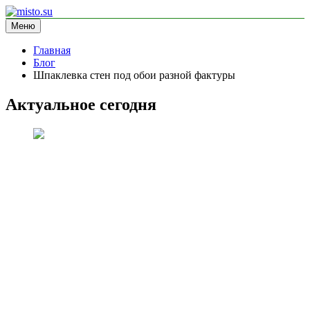
Перейти
к
Меню
misto.su
информационный сайт
содержимому
Главная
Блог
Шпаклевка стен под обои разной фактуры
Актуальное сегодня