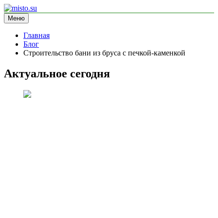
Перейти
к
Меню
misto.su
информационный сайт
содержимому
Главная
Блог
Строительство бани из бруса с печкой-каменкой
Актуальное сегодня