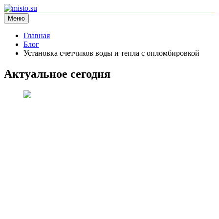
Перейти
к
Меню
misto.su
информационный сайт
содержимому
Главная
Блог
Установка счетчиков воды и тепла с опломбировкой
Актуальное сегодня